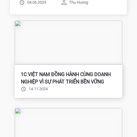
Sinh Viên
04.06.2025
Thu Huong
1C VIỆT NAM ĐỒNG HÀNH CÙNG DOANH
NGHIỆP VÌ SỰ PHÁT TRIỂN BỀN VỮNG
14.11.2024