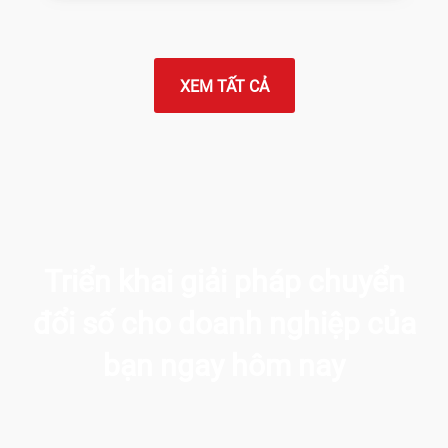
XEM TẤT CẢ
Triển khai giải pháp chuyển
đổi số
cho doanh nghiệp của
bạn ngay hôm nay