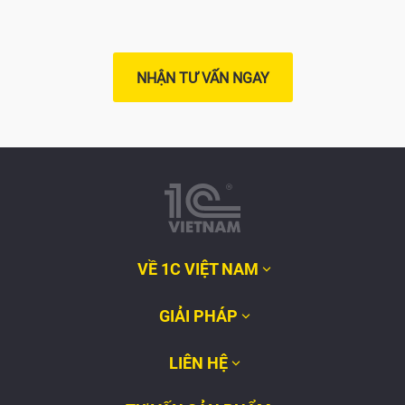
NHẬN TƯ VẤN NGAY
VỀ 1C VIỆT NAM
GIẢI PHÁP
LIÊN HỆ