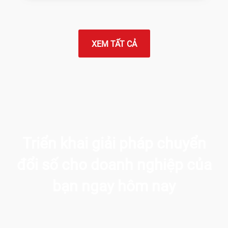
XEM TẤT CẢ
Triển khai giải pháp chuyển
đổi số
cho doanh nghiệp của
bạn ngay hôm nay