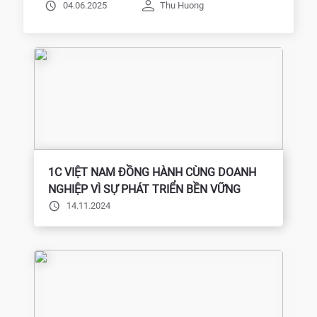
Sinh Viên
04.06.2025
Thu Huong
1C VIỆT NAM ĐỒNG HÀNH CÙNG DOANH
NGHIỆP VÌ SỰ PHÁT TRIỂN BỀN VỮNG
14.11.2024