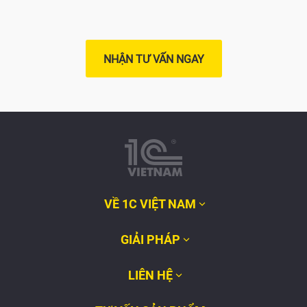
NHẬN TƯ VẤN NGAY
VỀ 1C VIỆT NAM
GIẢI PHÁP
LIÊN HỆ