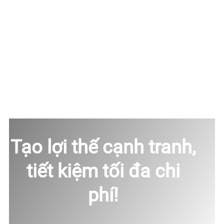
Tạo lợi thế cạnh tranh,
tiết kiệm tối đa chi
phí!