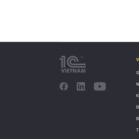
V
G
N
K
Đ
B
T