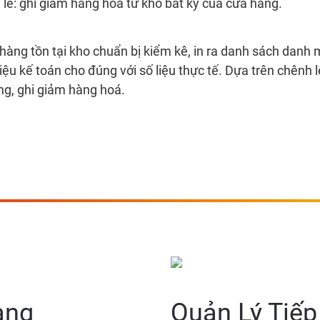
 lẻ: ghi giảm hàng hóa từ kho bất kỳ của cửa hàng.
 hàng tồn tại kho chuẩn bị kiểm kê, in ra danh sách danh
iệu kế toán cho đúng với số liệu thực tế. Dựa trên chênh 
ng, ghi giảm hàng hoá.
àng
Quản Lý Tiếp