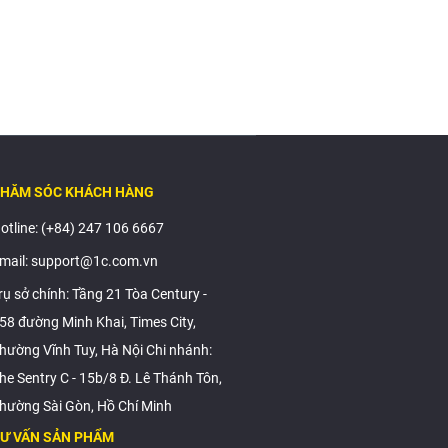
HĂM SÓC KHÁCH HÀNG
otline: (+84) 247 106 6667
mail: support@1c.com.vn
rụ sở chính: Tầng 21 Tòa Century -
58 đường Minh Khai, Times City,
hường Vĩnh Tuy, Hà Nội Chi nhánh:
he Sentry C - 15b/8 Đ. Lê Thánh Tôn,
hường Sài Gòn, Hồ Chí Minh
Ư VẤN SẢN PHẨM