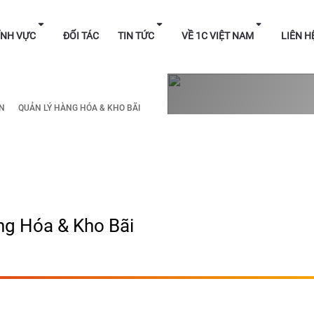
HÁP
LĨNH VỰC
ĐỐI TÁC
TIN TỨC
VỀ 1C V
IN
QUẢN LÝ HÀNG HÓA & KHO BÃI
ng Hóa & Kho Bãi