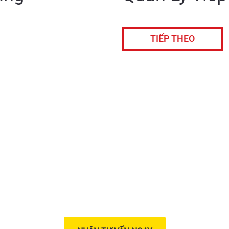
TIẾP THEO
Liên hệ với chúng tôi
ận tư vấn miễn phí từ chuy