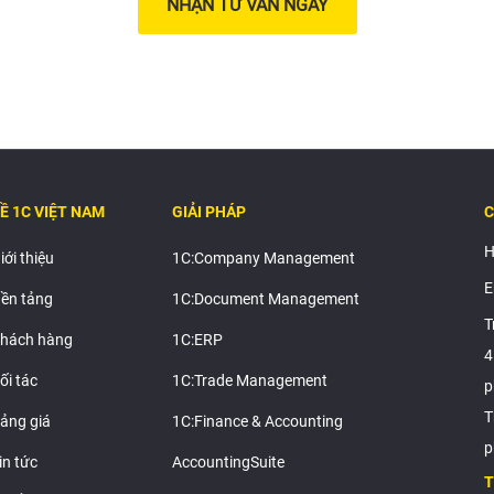
NHẬN TƯ VẤN NGAY
Ề 1C VIỆT NAM
GIẢI PHÁP
C
H
iới thiệu
1C:Company Management
E
ền tảng
1C:Document Management
T
hách hàng
1C:ERP
4
ối tác
1C:Trade Management
p
T
ảng giá
1C:Finance & Accounting
p
in tức
AccountingSuite
T