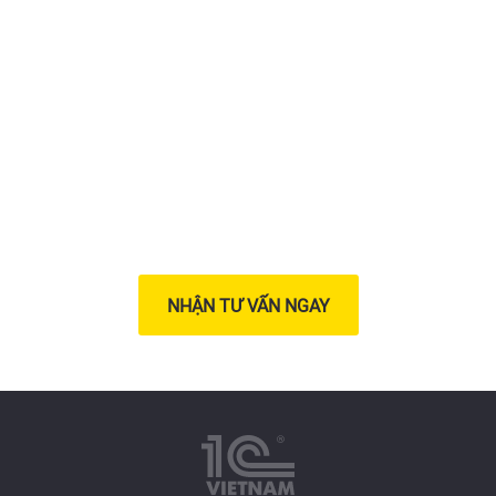
Triển khai giải pháp chuyển
đổi số
cho doanh nghiệp của
bạn ngay hôm nay
NHẬN TƯ VẤN NGAY