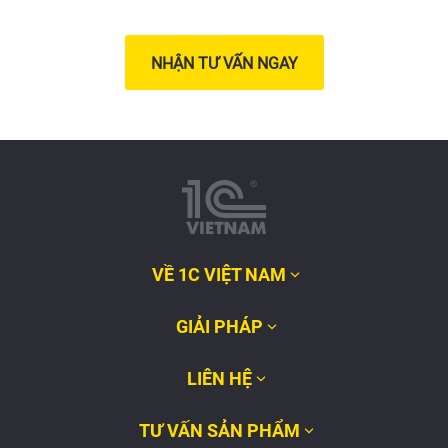
NHẬN TƯ VẤN NGAY
VỀ 1C VIỆT NAM
GIẢI PHÁP
LIÊN HỆ
TƯ VẤN SẢN PHẨM