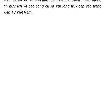
sánh về tốc độ và tính linh hoạt. Để biết thêm nhiều thông
tin hữu ích về các công cụ AI, vui lòng truy cập vào trang
web 1C Việt Nam.
Triển khai giải pháp chuyển
đổi số
cho doanh nghiệp của
bạn ngay hôm nay