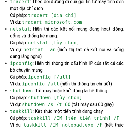
tracert
: Theo dõi đường đi của gói tin từ máy tính đến
một địa chỉ đích.
Cú pháp:
tracert [địa chỉ]
Ví dụ:
tracert microsoft.com
netstat
: Hiển thị các kết nối mạng đang hoạt động,
cổng và thống kê mạng.
Cú pháp:
netstat [tùy chọn]
Ví dụ:
netstat -an
(hiển thị tất cả kết nối và cổng
đang lắng nghe)
ipconfig
: Hiển thị thông tin cấu hình IP của tất cả các
bộ chuyển mạng.
Cú pháp:
ipconfig [/all]
Ví dụ:
ipconfig /all
(hiển thị thông tin chi tiết)
shutdown
: Tắt máy hoặc khởi động lại hệ thống.
Cú pháp:
shutdown [tùy chọn]
Ví dụ:
shutdown /s /t 60
(tắt máy sau 60 giây)
taskkill
: Kết thúc một tiến trình đang chạy.
Cú pháp:
taskkill /IM [tên tiến trình] /F
Ví dụ:
taskkill /IM notepad.exe /F
(kết thúc