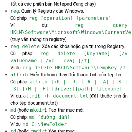
tất cả các phiên bản Notepad đang chạy)
reg
: Quản lý Registry của Windows.
Cú pháp:
reg [operation] [parameters]
Ví dụ:
reg query
HKLM\Software\Microsoft\Windows\CurrentVe
(truy vấn thông tin registry)
reg delete
: Xóa các khóa hoặc giá trị trong Registry.
Cú pháp:
reg delete [keyname] [/v
valuename | /ve | /va] [/f]
Ví dụ:
reg delete HKCU\Software\TempKey /f
attrib
: Hiển thị hoặc thay đổi thuộc tính của tệp tin.
Cú pháp:
attrib [+R | -R] [+A | -A] [+S |
-S] [+H | -H] [drive:][path][filename]
Ví dụ:
attrib +h document.txt
(đặt thuộc tính ẩn
cho tệp document.txt)
md
(hoặc
mkdir
): Tạo thư mục mới.
Cú pháp:
md [đường dẫn]
Ví dụ:
md C:\NewFolder
rd
(hoặc
rmdir
): Xóa thư mục.