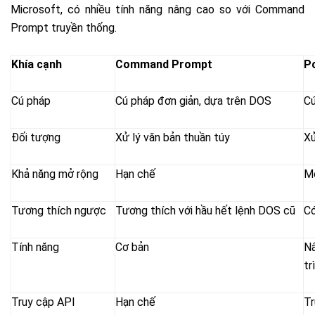
Microsoft, có nhiều tính năng nâng cao so với Command
Prompt truyền thống.
Khía cạnh
Command Prompt
P
Cú pháp
Cú pháp đơn giản, dựa trên DOS
Cú
Đối tượng
Xử lý văn bản thuần túy
Xử
Khả năng mở rộng
Hạn chế
Mở
Tương thích ngược
Tương thích với hầu hết lệnh DOS cũ
Có
Tính năng
Cơ bản
N
tr
Truy cập API
Hạn chế
Tr