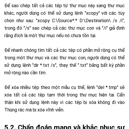
Để sao chép tất cả các tệp từ thư mục này sang thư mục
khác, người dùng có thể sử dụng lệnh "xcopy" với các tùy
chọn như sau: "xcopy C:\Source*.* D:\Destination\ /s /i",
trong đó "/s" sao chép cả các thư mục con và "/i" giả định
rằng đích là một thư mục nếu nó chưa tồn tại.
Để nhanh chóng tìm tất cả các tệp có phần mở rộng cụ thể
trong một thư mục và các thư mục con, người dùng có thể
sử dụng lệnh "dir *.txt /s", thay thế ".txt" bằng bất kỳ phần
mở rộng nào cần tìm.
Để xóa nhiều tệp theo một mẫu cụ thể, lệnh "del *.tmp" sẽ
xóa tất cả các tệp tạm thời trong thư mục hiện tại. Cẩn
thận khi sử dụng lệnh này vì các tệp bị xóa không đi vào
Thùng rác mà bị xóa vĩnh viễn.
5.2. Chẩn đoán mạng và khắc phục sự