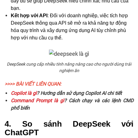
đầy đủ sẽ giúp DeepSeek hiểu chính xác nhu cầu của
bạn.
Kết hợp với API
: Đối với doanh nghiệp, việc tích hợp
DeepSeek thông qua API sẽ mở ra khả năng tự động
hóa quy trình và xây dựng ứng dụng AI tùy chỉnh phù
hợp với nhu cầu cụ thể.
DeepSeek cung cấp nhiều tính năng nâng cao cho người dùng trải
nghiệm
ãn
>>>> BÀI VIẾT LIÊN QUAN:
Copilot là gì
? Hướng dẫn sử dụng Copilot AI chi tiết
Command Prompt là gì
? Cách chạy và các lệnh CMD
phổ biến
4. So sánh DeepSeek với
ChatGPT