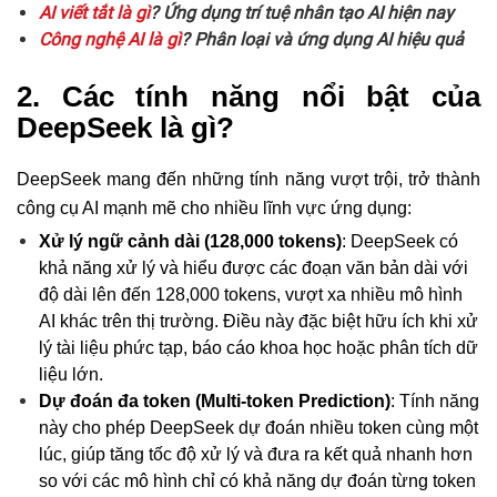
AI viết tắt là gì
? Ứng dụng trí tuệ nhân tạo AI hiện nay
Công nghệ AI là gì
? Phân loại và ứng dụng AI hiệu quả
2. Các tính năng nổi bật của
DeepSeek là gì?
DeepSeek mang đến những tính năng vượt trội, trở thành
công cụ AI mạnh mẽ cho nhiều lĩnh vực ứng dụng:
Xử lý ngữ cảnh dài (128,000 tokens)
: DeepSeek có
khả năng xử lý và hiểu được các đoạn văn bản dài với
độ dài lên đến 128,000 tokens, vượt xa nhiều mô hình
AI khác trên thị trường. Điều này đặc biệt hữu ích khi xử
lý tài liệu phức tạp, báo cáo khoa học hoặc phân tích dữ
liệu lớn.
Dự đoán đa token (Multi-token Prediction)
: Tính năng
này cho phép DeepSeek dự đoán nhiều token cùng một
lúc, giúp tăng tốc độ xử lý và đưa ra kết quả nhanh hơn
so với các mô hình chỉ có khả năng dự đoán từng token