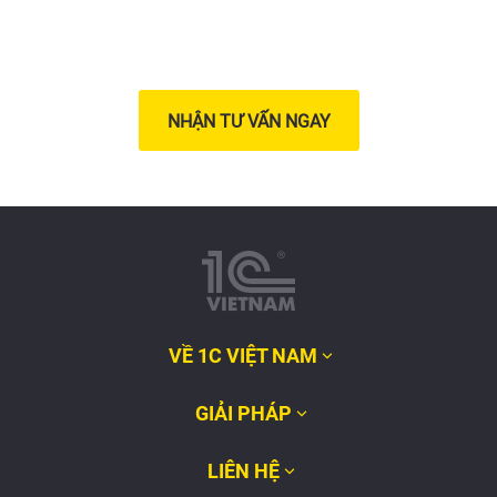
NHẬN TƯ VẤN NGAY
VỀ 1C VIỆT NAM
GIẢI PHÁP
LIÊN HỆ