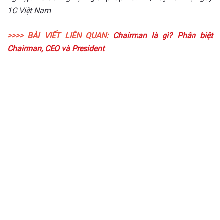
1C Việt Nam
>>>> BÀI VIẾT LIÊN QUAN:
Chairman là gì? Phân biệt
Chairman, CEO và President
Triển khai giải pháp chuyển
đổi số
cho doanh nghiệp của
bạn ngay hôm nay