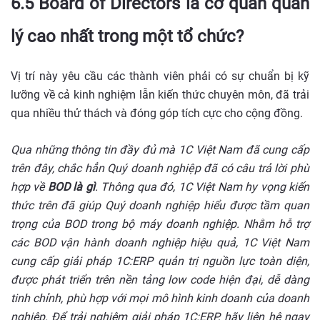
6.5 Board of Directors là cơ quan quản
lý cao nhất trong một tổ chức?
Vị trí này yêu cầu các thành viên phải có sự chuẩn bị kỹ
lưỡng về cả kinh nghiệm lẫn kiến thức chuyên môn, đã trải
qua nhiều thử thách và đóng góp tích cực cho cộng đồng.
Qua những thông tin đầy đủ mà 1C Việt Nam đã cung cấp
trên đây, chắc hẳn Quý doanh nghiệp đã có câu trả lời phù
hợp về
BOD là gì
. Thông qua đó, 1C Việt Nam hy vọng kiến
thức trên đã giúp Quý doanh nghiệp hiểu được tầm quan
trọng của BOD trong bộ máy doanh nghiệp. Nhằm hỗ trợ
các BOD vận hành doanh nghiệp hiệu quả, 1C Việt Nam
cung cấp giải pháp 1C:ERP quản trị nguồn lực toàn diện,
được phát triển trên nền tảng low code hiện đại, dễ dàng
tinh chỉnh, phù hợp với mọi mô hình kinh doanh của doanh
nghiệp. Để trải nghiệm giải pháp 1C:ERP, hãy liên hệ ngay