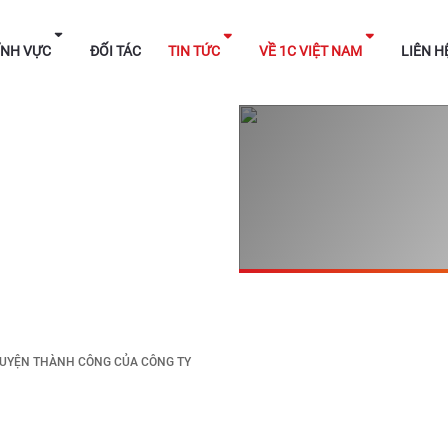
HÁP
LĨNH VỰC
ĐỐI TÁC
TIN TỨC
VỀ 1C V
UYỆN THÀNH CÔNG CỦA CÔNG TY