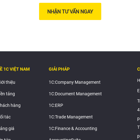
NHẬN TƯ VẤN NGAY
Ề 1C VIỆT NAM
GIẢI PHÁP
C
H
iới thiệu
1C:Company Management
E
ền tảng
1C:Document Management
T
hách hàng
1C:ERP
4
ối tác
1C:Trade Management
p
T
ảng giá
1C:Finance & Accounting
p