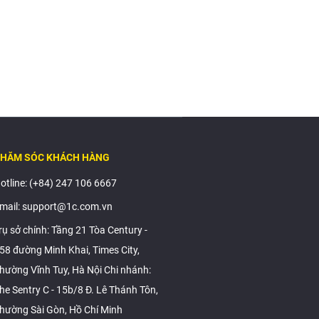
HĂM SÓC KHÁCH HÀNG
otline: (+84) 247 106 6667
mail: support@1c.com.vn
rụ sở chính: Tầng 21 Tòa Century -
58 đường Minh Khai, Times City,
hường Vĩnh Tuy, Hà Nội Chi nhánh:
he Sentry C - 15b/8 Đ. Lê Thánh Tôn,
hường Sài Gòn, Hồ Chí Minh