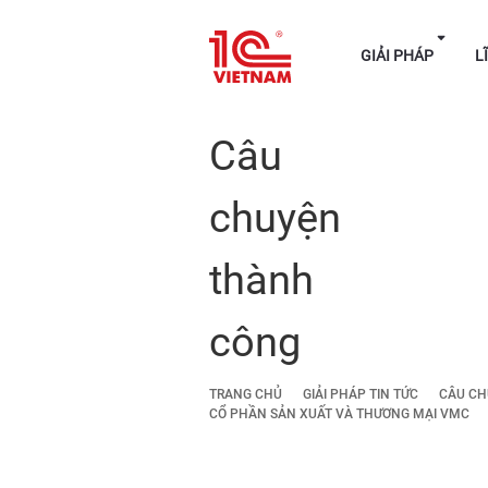
GIẢI P
Câu
chuyện
thành
công
TRANG CHỦ
GIẢI PHÁP TIN TỨC
CÂU CH
CỔ PHẦN SẢN XUẤT VÀ THƯƠNG MẠI VMC