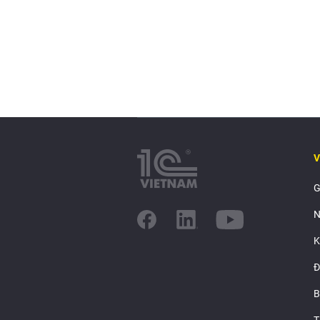
V
G
N
K
Đ
B