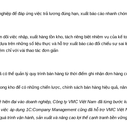
ghiệp để đáp ứng việc trả lương đúng hạn, xuất báo cáo nhanh chóng
n dõi việc nhập, xuất hàng tồn kho, tách riêng biệt nhiệm vụ của kế 
dựa trên những số liệu thực và hỗ trợ xuất báo cáo đối chiếu sự sai 
m chỉ với vài thao tác đơn giản
 thể quản lý quy trình bán hàng từ thời điểm ghi nhận đơn hàng của 
ong kho để có những chiến lược, chính sách bán hàng hiệu quả, nân
 hiện đại vào doanh nghiệp, Công ty VMC Việt Nam đã từng bước k
à việc áp dụng 1C:Company Management cũng đã hỗ trợ VMC Việt Nam
 quá trình vận hành, sản xuất và nâng cao lợi thế cạnh tranh bền vững