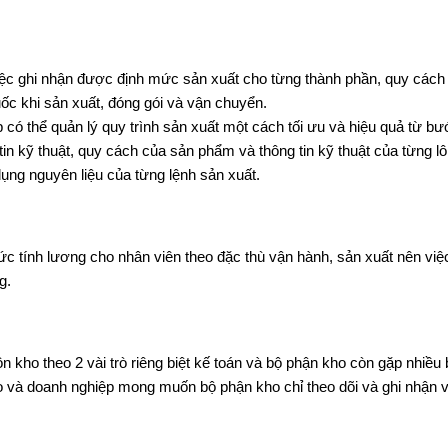
iệc ghi nhận được định mức sản xuất cho từng thành phần, quy cách
ốc khi sản xuất, đóng gói và vận chuyển.
có thể quản lý quy trình sản xuất một cách tối ưu và hiệu quả từ bướ
 tin kỹ thuật, quy cách của sản phẩm và thông tin kỹ thuật của từng 
dụng nguyên liệu của từng lệnh sản xuất.
ức tính lương cho nhân viên theo đặc thù vận hành, sản xuất nên việ
g.
ồn kho theo 2 vài trò riêng biệt kế toán và bộ phận kho còn gặp nhiều
ho và doanh nghiệp mong muốn bộ phận kho chỉ theo dõi và ghi nhận