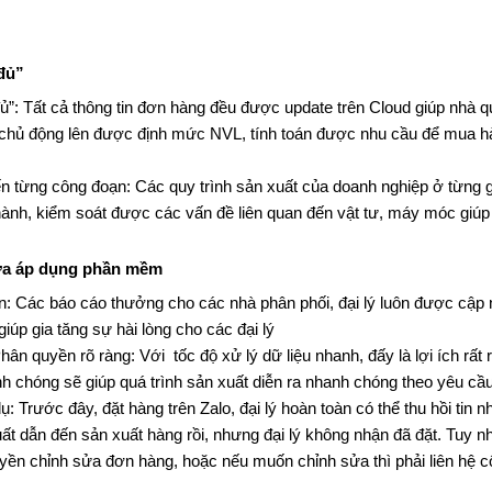
“đủ”
đủ”: Tất cả thông tin đơn hàng đều được update trên Cloud giúp nhà 
 chủ động lên được định mức NVL, tính toán được nhu cầu để mua hà
ến từng công đoạn: Các quy trình sản xuất của doanh nghiệp ở từng 
thành, kiểm soát được các vấn đề liên quan đến vật tư, máy móc giúp
hưa áp dụng phần mềm
: Các báo cáo thưởng cho các nhà phân phối, đại lý luôn được cập nh
iúp gia tăng sự hài lòng cho các đại lý
 quyền rõ ràng: Với tốc độ xử lý dữ liệu nhanh, đấy là lợi ích rất r
 chóng sẽ giúp quá trình sản xuất diễn ra nhanh chóng theo yêu cầu 
dụ: Trước đây, đặt hàng trên Zalo, đại lý hoàn toàn có thể thu hồi ti
ất dẫn đến sản xuất hàng rồi, nhưng đại lý không nhận đã đặt.
Tuy nh
uyền chỉnh sửa đơn hàng, hoặc nếu muốn chỉnh sửa thì phải liên hệ 