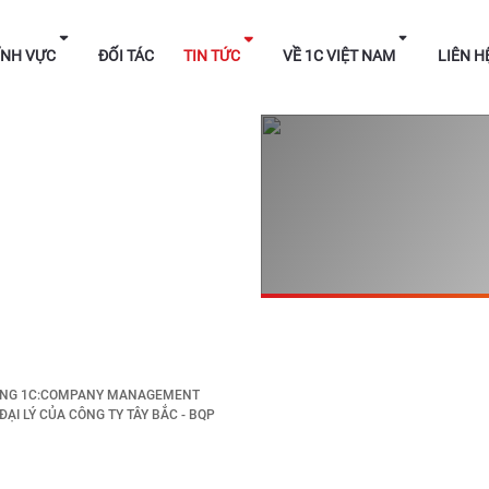
HÁP
LĨNH VỰC
ĐỐI TÁC
TIN TỨC
VỀ 1C V
ỤNG 1C:COMPANY MANAGEMENT
ẠI LÝ CỦA CÔNG TY TÂY BẮC - BQP