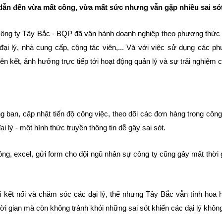
dẫn đến vừa mất công, vừa mất sức nhưng vẫn gặp nhiều sai só
công ty Tây Bắc - BQP đã vận hành doanh nghiệp theo phương thức 
 đại lý, nhà cung cấp, cộng tác viên,... Và với việc sử dụng các
liên kết, ảnh hưởng trực tiếp tới hoạt động quản lý và sự trải nghiệm 
g ban, cập nhật tiến độ công việc, theo dõi các đơn hàng trong công 
i lý - một hình thức truyền thông tin dễ gây sai sót.
ông, excel, gửi form cho đội ngũ nhân sự công ty cũng gây mất thời g
ải kết nối và chăm sóc các đại lý, thế nhưng Tây Bắc vẫn tính hoa h
ời gian mà còn không tránh khỏi những sai sót khiến các đại lý không