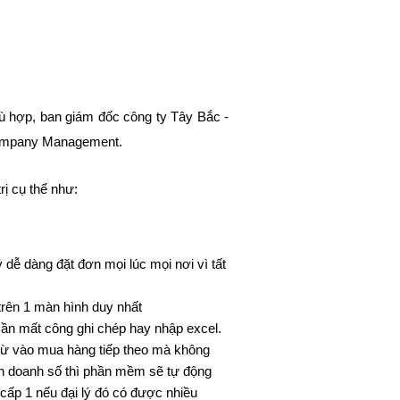
hù hợp, ban giám đốc công ty Tây Bắc -
C:Company Management.
rị cụ thể như:
ý dễ dàng đặt đơn mọi lúc mọi nơi vì tất
trên 1 màn hình duy nhất
ần mất công ghi chép hay nhập excel.
trừ vào mua hàng tiếp theo mà không
inh doanh số thì phần mềm sẽ tự động
 cấp 1 nếu đại lý đó có được nhiều