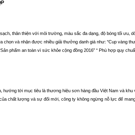
QP
ạch, thân thiện với môi trường, màu sắc đa dạng, độ bóng tối ưu, dô
a chọn và nhận được nhiều giải thưởng danh giá như: “Cup vàng thươ
“Sản phẩm an toàn vì sức khỏe cộng đồng 2016” “ Phù hợp quy chuẩ
ển, hướng tới mục tiêu là thương hiệu sơn hàng đầu Việt Nam và khu
g của chất lượng và sự đổi mới, công ty không ngừng nỗ lực để m