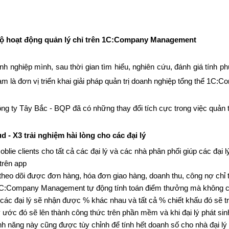
bộ hoạt động quản lý chỉ trên 1C:Company Management
ghiệp mình, sau thời gian tìm hiểu, nghiên cứu, đánh giá tính p
m là đơn vị triển khai giải pháp quản trị doanh nghiệp tổng thể 1
ng ty Tây Bắc - BQP đã có những thay đổi tích cực trong việc quản t
 - X3 trải nghiệm hài lòng cho các đại lý
blie clients cho tất cả các đại lý và các nhà phân phối giúp các đại l
 trên app
 theo dõi được đơn hàng, hóa đơn giao hàng, doanh thu, công nợ chỉ 
 1C:Company Management tự động tính toán điểm thưởng mà không c
các đại lý sẽ nhận được % khác nhau và tất cả % chiết khấu đó sẽ 
y ước đó sẽ lên thành công thức trên phần mềm và khi đại lý phát s
nh năng này cũng được tùy chỉnh để tính hết doanh số cho nhà đại lý