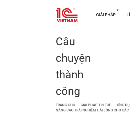
GIẢI P
Câu
chuyện
thành
công
TRANG CHỦ
GIẢI PHÁP TIN TỨC
ỨNG D
NÂNG CAO TRẢI NGHIỆM HÀI LÒNG CHO CÁC Đ