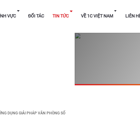
HÁP
LĨNH VỰC
ĐỐI TÁC
TIN TỨC
VỀ 1C V
ỨNG DỤNG GIẢI PHÁP VĂN PHÒNG SỐ