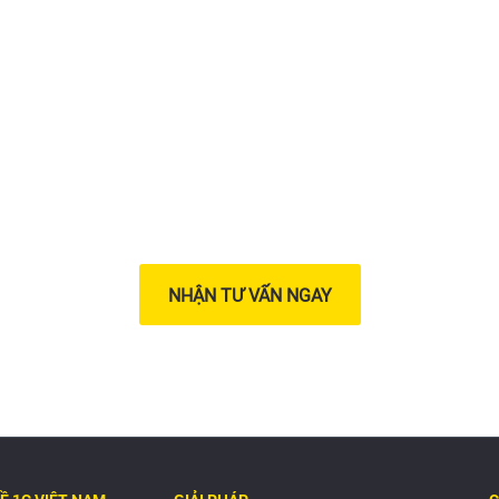
ển khai giải pháp chuyển đổ
anh nghiệp của bạn ngay 
NHẬN TƯ VẤN NGAY