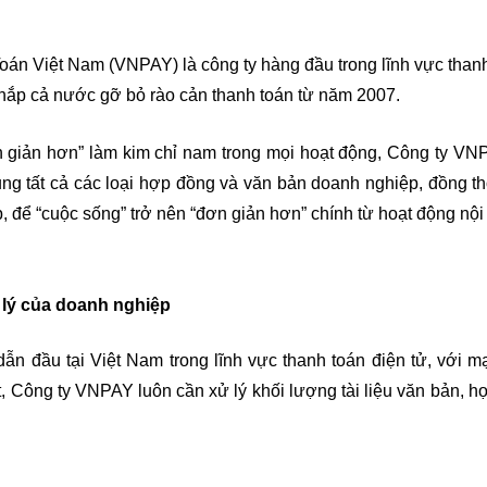
án Việt Nam (VNPAY) là công ty hàng đầu trong lĩnh vực thanh t
hắp cả nước gỡ bỏ rào cản thanh toán từ năm 2007.
 giản hơn” làm kim chỉ nam trong mọi hoạt động, Công ty VNPA
trung tất cả các loại hợp đồng và văn bản doanh nghiệp, đồng t
p, để “cuộc sống” trở nên “đơn giản hơn” chính từ hoạt động nội
 lý của doanh nghiệp
n đầu tại Việt Nam trong lĩnh vực thanh toán điện tử, với m
, Công ty VNPAY luôn cần xử lý khối lượng tài liệu văn bản, hợ