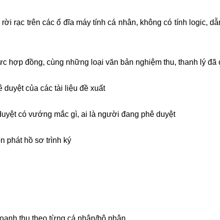
 rời rạc trên các ổ đĩa máy tính cá nhân, không có tính logic, d
 lực hợp đồng, cùng những loại văn bản nghiệm thu, thanh lý đã
 duyệt của các tài liệu đề xuất
duyệt có vướng mắc gì, ai là người đang phê duyệt
n phát hồ sơ trình ký
 doanh thu theo từng cá nhân/bộ phận