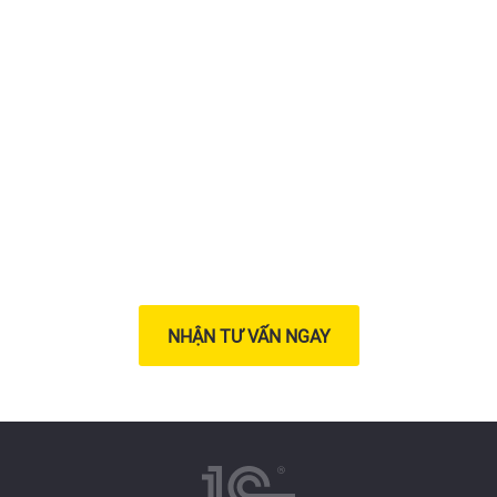
Triển khai giải pháp chuyển
đổi số
cho doanh nghiệp của
bạn ngay hôm nay
NHẬN TƯ VẤN NGAY