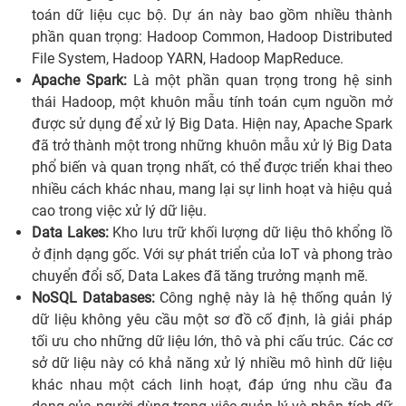
toán dữ liệu cục bộ. Dự án này bao gồm nhiều thành
phần quan trọng: Hadoop Common, Hadoop Distributed
File System, Hadoop YARN, Hadoop MapReduce.
Apache Spark:
Là một phần quan trọng trong hệ sinh
thái Hadoop, một khuôn mẫu tính toán cụm nguồn mở
được sử dụng để xử lý Big Data. Hiện nay, Apache Spark
đã trở thành một trong những khuôn mẫu xử lý Big Data
phổ biến và quan trọng nhất, có thể được triển khai theo
nhiều cách khác nhau, mang lại sự linh hoạt và hiệu quả
cao trong việc xử lý dữ liệu.
Data Lakes:
Kho lưu trữ khối lượng dữ liệu thô khổng lồ
ở định dạng gốc. Với sự phát triển của IoT và phong trào
chuyển đổi số, Data Lakes đã tăng trưởng mạnh mẽ.
NoSQL Databases:
Công nghệ này là hệ thống quản lý
dữ liệu không yêu cầu một sơ đồ cố định, là giải pháp
tối ưu cho những dữ liệu lớn, thô và phi cấu trúc. Các cơ
sở dữ liệu này có khả năng xử lý nhiều mô hình dữ liệu
khác nhau một cách linh hoạt, đáp ứng nhu cầu đa