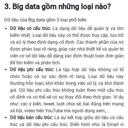
3. Big data gồm những loại nào?
Dữ liệu của Big data gồm 3 loại phổ biến:
Dữ liệu có cấu trúc:
Là dạng dữ liệu dễ quản lý và tìm
kiếm nhất. Loại dữ liệu này có thể được truy cập, lưu trữ
và xử lý theo định dạng cố định. Các thành phần của nó
được phân loại rõ ràng, giúp các nhà thiết kế và quản trị
viên cơ sở dữ liệu dễ dàng xác định thuật toán đơn giản
để tìm kiếm và phân tích.
Dữ liệu phi cấu trúc:
Là tập hợp dữ liệu không có tổ
chức hoặc có sự xác định rõ ràng. Loại dữ liệu này
thường hỗn loạn, khó khăn trong việc xử lý, và khó đánh
giá. Dữ liệu phi cấu trúc không tuân theo một cấu trúc
cố định và có thể sẽ có sự thay đổi theo thời gian. Ví dụ
như: các ý kiến, tweet, lượt chia sẻ, bài đăng trên mạng
xã hội, video trên YouTube mà người dùng xem,...
Dữ liệu bán cấu trúc:
Là sự kết hợp giữa dữ liệu có cấu
trúc và dữ liệu phi cấu trúc. Điển hình như là Email vì