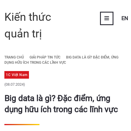
Kiến thức
EN
quản trị
TRANG CHỦ
GIẢI PHÁP TIN TỨC
BIG DATA LÀ GÌ? ĐẶC ĐIỂM, ỨNG
DỤNG HỮU ÍCH TRONG CÁC LĨNH VỰC
1C Việt Nam
(08.07.2024)
Big data là gì? Đặc điểm, ứng
dụng hữu ích trong các lĩnh vực