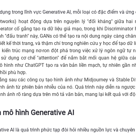
dụng trong lĩnh vực Generative AI, mỗi loại có đặc điểm và ứng 
etworks) hoạt động dựa trên nguyên lý "đối kháng" giữa hai 
erator cố gắng tạo ra dữ liệu giả mạo, trong khi Discriminator 
ình "đấu tranh" này, GANs có thể tạo ra nội dung ngày càng ch
hiết kế thời trang, và thậm chí trong nghiên cứu y học để tạo dữ 
 kiến trúc mạng nơ-ron đột phá trong việc xử lý ngôn ngữ tự
sử dụng cơ chế "attention" để nắm bắt mối quan hệ giữa các 
 hình như ChatGPT tạo ra văn bản liền mạch, tự nhiên gần nh
hồi phù hợp.
ằng sau các công cụ tạo hình ảnh như Midjourney và Stable Di
h ảnh từ phiên bản nhiễu của nó. Quá trình này diễn ra ngược 
ình ảnh rõ ràng dựa trên mô tả văn bản, mang lại kết quả với độ
n mô hình Generative AI
ive AI là quá trình phức tạp đòi hỏi nhiều nguồn lực và chuyên