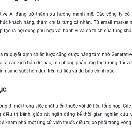
tive AI đang trở thành xu hướng mạnh mẽ. Các công ty có 
húc khách hàng, thậm chí là từng cá nhân. Từ email marketi
úp tạo ra nội dung phù hợp với hành vi và sở thích của từng kh
a ra quyết định chiến lược cũng được nâng tầm nhờ Generativ
tạo ra các kịch bản dự báo, mô phỏng phản ứng thị trường đối vớ
ịnh sáng suốt hơn dựa trên dữ liệu và dự báo chính xác.
dục
g đi mới trong việc phát triển thuốc với dữ liệu tổng hợp. Các
điều trị bệnh, giúp rút ngắn đáng kể thời gian nghiên cứu và
để khám phá một ứng cử viên thuốc điều trị xơ phổi trong vòng 