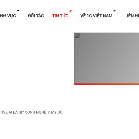
HÁP
LĨNH VỰC
ĐỐI TÁC
TIN TỨC
VỀ 1C V
IVE AI LÀ GÌ? CÔNG NGHỆ THAY ĐỔI