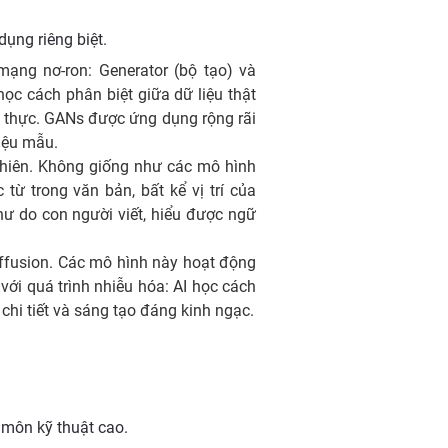
dụng riêng biệt.
mạng nơ-ron: Generator (bộ tạo) và
học cách phân biệt giữa dữ liệu thật
ân thực. GANs được ứng dụng rộng rãi
liệu mẫu.
 nhiên. Không giống như các mô hình
từ trong văn bản, bất kể vị trí của
ư do con người viết, hiểu được ngữ
ffusion. Các mô hình này hoạt động
với quá trình nhiễu hóa: AI học cách
 chi tiết và sáng tạo đáng kinh ngạc.
 môn kỹ thuật cao.