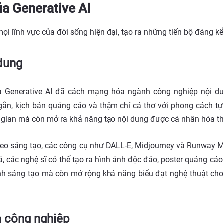
ủa Generative AI
i lĩnh vực của đời sống hiện đại, tạo ra những tiến bộ đáng k
 dung
a Generative AI đã cách mạng hóa ngành công nghiệp nội d
 ngắn, kịch bản quảng cáo và thậm chí cả thơ với phong cách tự
ời gian mà còn mở ra khả năng tạo nội dung được cá nhân hóa t
video sáng tạo, các công cụ như DALL-E, Midjourney và Runway M
ả, các nghệ sĩ có thể tạo ra hình ảnh độc đáo, poster quảng cá
rình sáng tạo mà còn mở rộng khả năng biểu đạt nghệ thuật ch
à công nghiệp