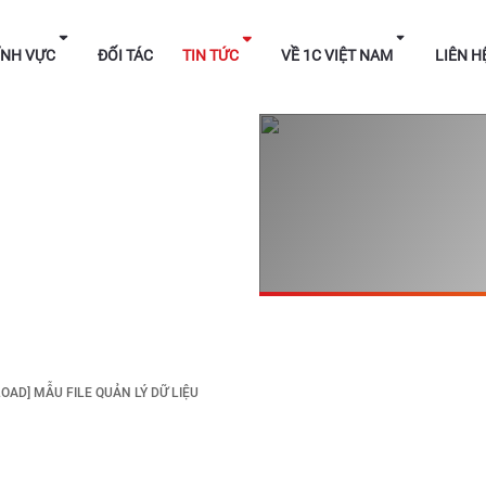
HÁP
LĨNH VỰC
ĐỐI TÁC
TIN TỨC
VỀ 1C V
OAD] MẪU FILE QUẢN LÝ DỮ LIỆU