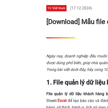
(17.12.2024)
1C Việt Nam
[Download] Mẫu file 
Ngày nay, doanh nghiệp đều muốn th
được dùng phổ biến, giúp nhà quản 
Trong bài viết dưới đây, hãy cùng 
1. File quản lý dữ liệ
File quản lý dữ liệu khách hàng 
Sheet/
Excel
để tạo báo cáo và đánh
hàng, sở thích, hành vi, lịch sử giao