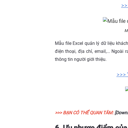
>>
Mẫ
Mẫu file Excel quản lý dữ liệu khá
điện thoại, địa chỉ, email,... Ngoà
thông tin người giới thiệu.
>>> 
>>> BẠN CÓ THỂ QUAN TÂM:
[Down