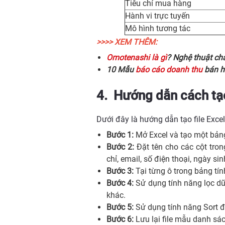
Tiêu chí mua hàng
Hành vi trực tuyến
Mô hình tương tác
>>>> XEM THÊM:
Omotenashi là gì
? Nghệ thuật ch
10 Mẫu
báo cáo doanh thu
bán hà
4. Hướng dẫn cách tạo
Dưới đây là hướng dẫn tạo file Excel
Bước 1:
Mở Excel và tạo một bảng
Bước 2:
Đặt tên cho các cột tro
chỉ, email, số điện thoại, ngày si
Bước 3:
Tại từng ô trong bảng tí
Bước 4:
Sử dụng tính năng lọc dữ 
khác.
Bước 5:
Sử dụng tính năng Sort để
Bước 6:
Lưu lại file mẫu danh sá