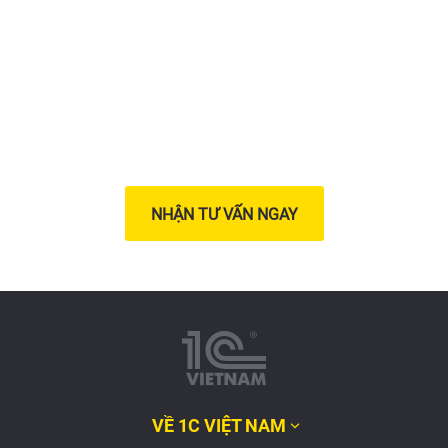
đổi số
cho doanh nghiệp của
bạn ngay hôm nay
NHẬN TƯ VẤN NGAY
VỀ 1C VIỆT NAM