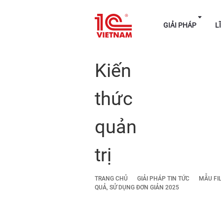
GIẢI P
Kiến
thức
quản
trị
TRANG CHỦ
GIẢI PHÁP TIN TỨC
MẪU FI
QUẢ, SỬ DỤNG ĐƠN GIẢN 2025