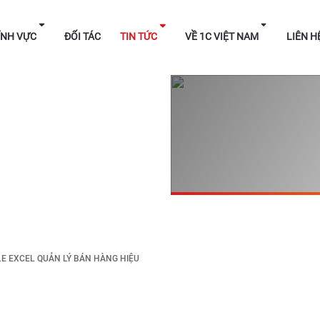
HÁP
LĨNH VỰC
ĐỐI TÁC
TIN TỨC
VỀ 1C V
LE EXCEL QUẢN LÝ BÁN HÀNG HIỆU