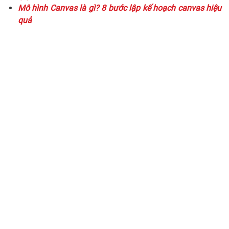
Mô hình Canvas là gì? 8 bước lập kế hoạch canvas hiệu
quả
Triển khai giải pháp chuyển
đổi số
cho doanh nghiệp của
bạn ngay hôm nay