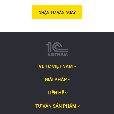
NHẬN TƯ VẤN NGAY
VỀ 1C VIỆT NAM
GIẢI PHÁP
LIÊN HỆ
TƯ VẤN SẢN PHẨM