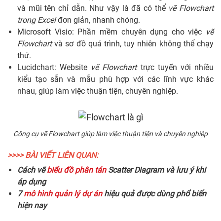
và mũi tên chỉ dẫn. Như vậy là đã có thể
vẽ Flowchart
trong Excel
đơn giản, nhanh chóng.
Microsoft Visio: Phần mềm chuyên dụng cho việc
vẽ
Flowchart
và sơ đồ quá trình, tuy nhiên không thể chạy
thử.
Lucidchart: Website
vẽ Flowchart
trực tuyến với nhiều
kiểu tạo sẵn và mẫu phù hợp với các lĩnh vực khác
nhau, giúp làm việc thuận tiện, chuyên nghiệp.
Công cụ vẽ Flowchart giúp làm việc thuận tiện và chuyên nghiệp
>>>> BÀI VIẾT LIÊN QUAN:
Cách vẽ
biểu đồ phân tán
Scatter Diagram và lưu ý khi
áp dụng
7
mô hình quản lý dự án
hiệu quả được dùng phổ biến
hiện nay