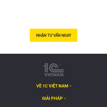
NHẬN TƯ VẤN NGAY
VỀ 1C VIỆT NAM
GIẢI PHÁP