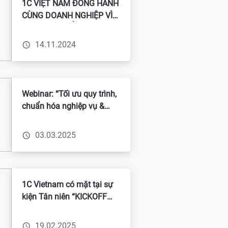
1C VIỆT NAM ĐỒNG HÀNH
CÙNG DOANH NGHIỆP VÌ
SỰ PHÁT TRIỂN BỀN
VỮNG
14.11.2024
Webinar: “Tối ưu quy trình,
chuẩn hóa nghiệp vụ &
tăng tốc phát triển với giải
pháp ERP”
03.03.2025
1C Vietnam có mặt tại sự
kiện Tân niên “KICKOFF
2025 WITH SVDCA”
19.02.2025