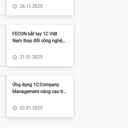
hướng – Chuyển mình
26.11.2025
đúng tầm
FECON bắt tay 1C Việt
Nam thay đổi công nghệ
để gặt hái thành công
21.01.2025
Ứng dụng 1C:Company
Management nâng cao trải
nghiệm hài lòng cho các
đại lý của công ty Tây Bắc
02.01.2025
- BQP