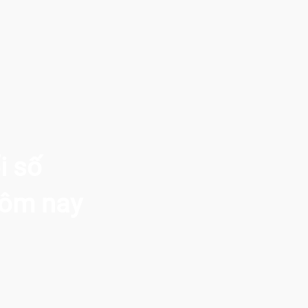
i số
hôm nay