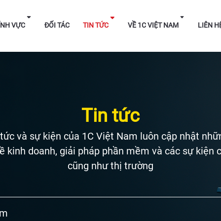
HÁP
LĨNH VỰC
ĐỐI TÁC
TIN TỨC
VỀ 1C V
Tin tức
 tức và sự kiện của 1C Việt Nam luôn cập nhật nhữn
ề kinh doanh, giải pháp phần mềm và các sự kiện 
cũng như thị trường