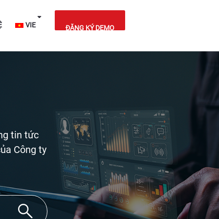
IỆT NAM
LIÊN HỆ
VIE
ĐĂNG KÝ DEMO
g tin tức
của Công ty