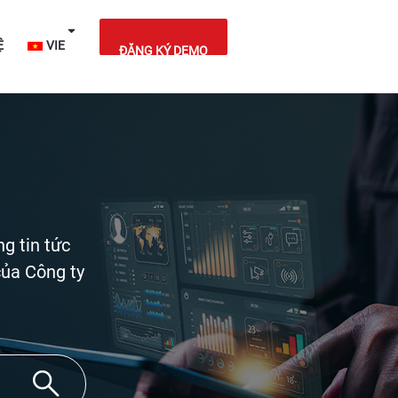
IỆT NAM
LIÊN HỆ
VIE
ĐĂNG KÝ DEMO
g tin tức
của Công ty