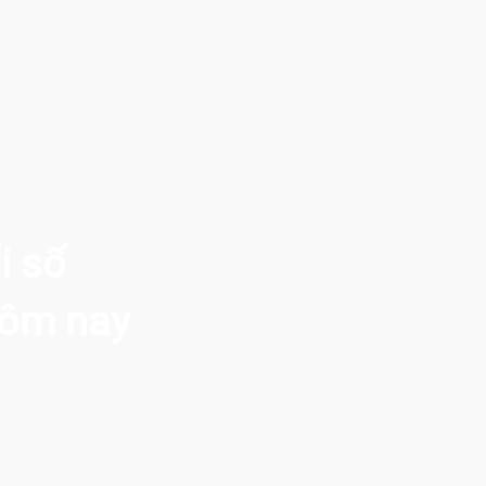
i số
hôm nay