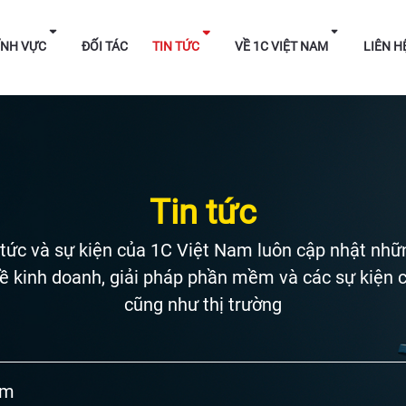
HÁP
LĨNH VỰC
ĐỐI TÁC
TIN TỨC
VỀ 1C V
Tin tức
 tức và sự kiện của 1C Việt Nam luôn cập nhật nhữn
ề kinh doanh, giải pháp phần mềm và các sự kiện 
cũng như thị trường