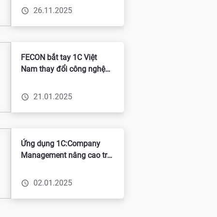
hướng – Chuyển mình
26.11.2025
đúng tầm
FECON bắt tay 1C Việt
Nam thay đổi công nghệ
để gặt hái thành công
21.01.2025
Ứng dụng 1C:Company
Management nâng cao trải
nghiệm hài lòng cho các
đại lý của công ty Tây Bắc
02.01.2025
- BQP