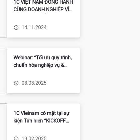
1C VIỆT NAM ĐỒNG HÀNH
CÙNG DOANH NGHIỆP VÌ
SỰ PHÁT TRIỂN BỀN
VỮNG
14.11.2024
Webinar: “Tối ưu quy trình,
chuẩn hóa nghiệp vụ &
tăng tốc phát triển với giải
pháp ERP”
03.03.2025
1C Vietnam có mặt tại sự
kiện Tân niên “KICKOFF
2025 WITH SVDCA”
19.02.2025